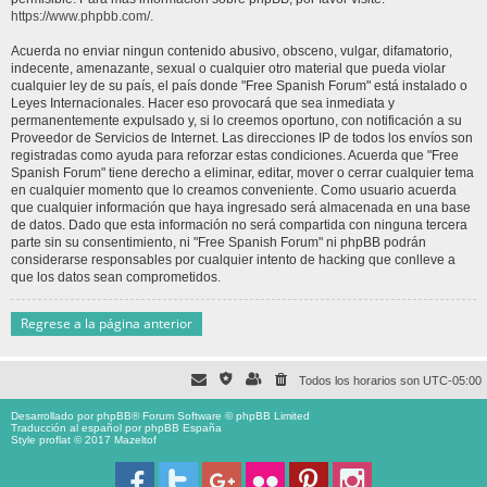
https://www.phpbb.com/
.
Acuerda no enviar ningun contenido abusivo, obsceno, vulgar, difamatorio,
indecente, amenazante, sexual o cualquier otro material que pueda violar
cualquier ley de su país, el país donde "Free Spanish Forum" está instalado o
Leyes Internacionales. Hacer eso provocará que sea inmediata y
permanentemente expulsado y, si lo creemos oportuno, con notificación a su
Proveedor de Servicios de Internet. Las direcciones IP de todos los envíos son
registradas como ayuda para reforzar estas condiciones. Acuerda que "Free
Spanish Forum" tiene derecho a eliminar, editar, mover o cerrar cualquier tema
en cualquier momento que lo creamos conveniente. Como usuario acuerda
que cualquier información que haya ingresado será almacenada en una base
de datos. Dado que esta información no será compartida con ninguna tercera
parte sin su consentimiento, ni "Free Spanish Forum" ni phpBB podrán
considerarse responsables por cualquier intento de hacking que conlleve a
que los datos sean comprometidos.
Regrese a la página anterior
Todos los horarios son
UTC-05:00
Desarrollado por
phpBB
® Forum Software © phpBB Limited
Traducción al español por
phpBB España
Style proflat © 2017
Mazeltof