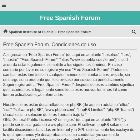
Free Spanish Forum
B
Spanish Institute of Puebla
Free Spanish Forum
u
Free Spanish Forum -Condiciones de uso
s
c
Al ingresar en "Free Spanish Forum" (de aquí en adelante "nosotros", "nos",
"nuestro", "Free Spanish Forum", "https://www.sipuebla.com/forum"), usted
a
acuerda estar legalmente sometido a los siguientes términos. En caso
r
contrario por favor no se registre y/o use "Free Spanish Forum". Podemos
cambiar estos términos en cualquier momento e intentaríamos avisarle, sin
embargo sería prudente que los revisase por su cuenta periódicamente.
Seguir registrado a "Free Spanish Forum" después de esos cambios significa
que acuerda estar legalmente sometido a esos nuevos términos tal como
fueron actualizados y/o reformados.
Nuestros foros están desarrollados por phpBB (de aquí en adelante "ellos",
"sus", "software phpBB", "www.phpbb.com", "phpBB Limited", "phpBB Teams")
el cual es una solución de foros liberada bajo la “
GNU General Public License v2 en Ingles
” (de aquí en adelante "GPL") y
puede ser descargada de
www.phpbb.com
. El software phpBB solamente
facilita discusiones basadas en Internet y la GPL estrictamente los excluye de
lo que aprobamos y/o desaprobamos como conductas y/o contenido
permisible. Para más información sobre phpBB, por favor visite: