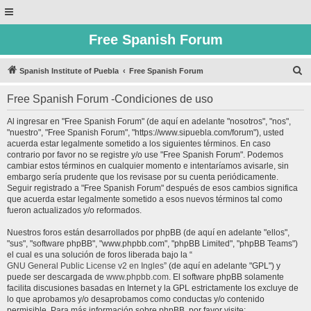
Free Spanish Forum
B
Spanish Institute of Puebla
Free Spanish Forum
u
Free Spanish Forum -Condiciones de uso
s
c
Al ingresar en "Free Spanish Forum" (de aquí en adelante "nosotros", "nos",
"nuestro", "Free Spanish Forum", "https://www.sipuebla.com/forum"), usted
a
acuerda estar legalmente sometido a los siguientes términos. En caso
r
contrario por favor no se registre y/o use "Free Spanish Forum". Podemos
cambiar estos términos en cualquier momento e intentaríamos avisarle, sin
embargo sería prudente que los revisase por su cuenta periódicamente.
Seguir registrado a "Free Spanish Forum" después de esos cambios significa
que acuerda estar legalmente sometido a esos nuevos términos tal como
fueron actualizados y/o reformados.
Nuestros foros están desarrollados por phpBB (de aquí en adelante "ellos",
"sus", "software phpBB", "www.phpbb.com", "phpBB Limited", "phpBB Teams")
el cual es una solución de foros liberada bajo la “
GNU General Public License v2 en Ingles
” (de aquí en adelante "GPL") y
puede ser descargada de
www.phpbb.com
. El software phpBB solamente
facilita discusiones basadas en Internet y la GPL estrictamente los excluye de
lo que aprobamos y/o desaprobamos como conductas y/o contenido
permisible. Para más información sobre phpBB, por favor visite: