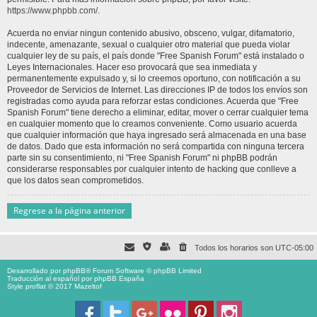
https://www.phpbb.com/
.
Acuerda no enviar ningun contenido abusivo, obsceno, vulgar, difamatorio,
indecente, amenazante, sexual o cualquier otro material que pueda violar
cualquier ley de su país, el país donde "Free Spanish Forum" está instalado o
Leyes Internacionales. Hacer eso provocará que sea inmediata y
permanentemente expulsado y, si lo creemos oportuno, con notificación a su
Proveedor de Servicios de Internet. Las direcciones IP de todos los envíos son
registradas como ayuda para reforzar estas condiciones. Acuerda que "Free
Spanish Forum" tiene derecho a eliminar, editar, mover o cerrar cualquier tema
en cualquier momento que lo creamos conveniente. Como usuario acuerda
que cualquier información que haya ingresado será almacenada en una base
de datos. Dado que esta información no será compartida con ninguna tercera
parte sin su consentimiento, ni "Free Spanish Forum" ni phpBB podrán
considerarse responsables por cualquier intento de hacking que conlleve a
que los datos sean comprometidos.
Regrese a la página anterior
Todos los horarios son
UTC-05:00
Desarrollado por
phpBB
® Forum Software © phpBB Limited
Traducción al español por
phpBB España
Style proflat © 2017
Mazeltof