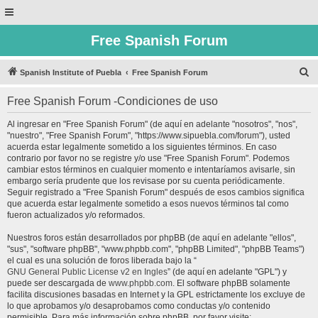
Free Spanish Forum
B
Spanish Institute of Puebla
Free Spanish Forum
u
Free Spanish Forum -Condiciones de uso
s
c
Al ingresar en "Free Spanish Forum" (de aquí en adelante "nosotros", "nos",
"nuestro", "Free Spanish Forum", "https://www.sipuebla.com/forum"), usted
a
acuerda estar legalmente sometido a los siguientes términos. En caso
r
contrario por favor no se registre y/o use "Free Spanish Forum". Podemos
cambiar estos términos en cualquier momento e intentaríamos avisarle, sin
embargo sería prudente que los revisase por su cuenta periódicamente.
Seguir registrado a "Free Spanish Forum" después de esos cambios significa
que acuerda estar legalmente sometido a esos nuevos términos tal como
fueron actualizados y/o reformados.
Nuestros foros están desarrollados por phpBB (de aquí en adelante "ellos",
"sus", "software phpBB", "www.phpbb.com", "phpBB Limited", "phpBB Teams")
el cual es una solución de foros liberada bajo la “
GNU General Public License v2 en Ingles
” (de aquí en adelante "GPL") y
puede ser descargada de
www.phpbb.com
. El software phpBB solamente
facilita discusiones basadas en Internet y la GPL estrictamente los excluye de
lo que aprobamos y/o desaprobamos como conductas y/o contenido
permisible. Para más información sobre phpBB, por favor visite: