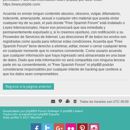
https://www.phpbb.com/
.
Acuerda no enviar ningun contenido abusivo, obsceno, vulgar, difamatorio,
indecente, amenazante, sexual o cualquier otro material que pueda violar
cualquier ley de su país, el país donde "Free Spanish Forum" está instalado o
Leyes Internacionales. Hacer eso provocará que sea inmediata y
permanentemente expulsado y, si lo creemos oportuno, con notificación a su
Proveedor de Servicios de Internet. Las direcciones IP de todos los envíos son
registradas como ayuda para reforzar estas condiciones. Acuerda que "Free
Spanish Forum" tiene derecho a eliminar, editar, mover o cerrar cualquier tema
en cualquier momento que lo creamos conveniente. Como usuario acuerda
que cualquier información que haya ingresado será almacenada en una base
de datos. Dado que esta información no será compartida con ninguna tercera
parte sin su consentimiento, ni "Free Spanish Forum" ni phpBB podrán
considerarse responsables por cualquier intento de hacking que conlleve a
que los datos sean comprometidos.
Regrese a la página anterior
Todos los horarios son
UTC-05:00
Desarrollado por
phpBB
® Forum Software © phpBB Limited
Traducción al español por
phpBB España
Style proflat © 2017
Mazeltof