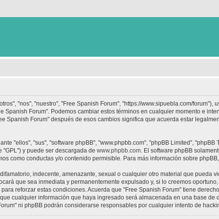
tros", "nos", "nuestro", "Free Spanish Forum", "https://www.sipuebla.com/forum"), 
"Free Spanish Forum". Podemos cambiar estos términos en cualquier momento e inten
Free Spanish Forum" después de esos cambios significa que acuerda estar legalme
nte "ellos", "sus", "software phpBB", "www.phpbb.com", "phpBB Limited", "phpBB Te
te "GPL") y puede ser descargada de
www.phpbb.com
. El software phpBB solamente
os como conductas y/o contenido permisible. Para más información sobre phpBB, p
ifamatorio, indecente, amenazante, sexual o cualquier otro material que pueda vio
ocará que sea inmediata y permanentemente expulsado y, si lo creemos oportuno, c
para reforzar estas condiciones. Acuerda que "Free Spanish Forum" tiene derecho a
ue cualquier información que haya ingresado será almacenada en una base de da
h Forum" ni phpBB podrán considerarse responsables por cualquier intento de hack