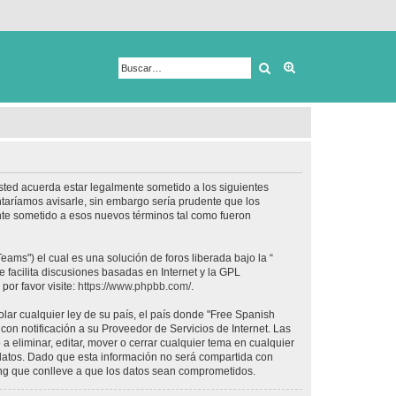
Buscar
Búsqueda avanza
usted acuerda estar legalmente sometido a los siguientes
taríamos avisarle, sin embargo sería prudente que los
nte sometido a esos nuevos términos tal como fueron
ams") el cual es una solución de foros liberada bajo la “
 facilita discusiones basadas en Internet y la GPL
or favor visite:
https://www.phpbb.com/
.
lar cualquier ley de su país, el país donde "Free Spanish
on notificación a su Proveedor de Servicios de Internet. Las
 eliminar, editar, mover o cerrar cualquier tema en cualquier
tos. Dado que esta información no será compartida con
ing que conlleve a que los datos sean comprometidos.