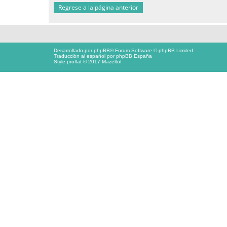
Regrese a la página anterior
Desarrollado por
phpBB
® Forum Software © phpBB Limited
Traducción al español por
phpBB España
Style proflat © 2017
Mazeltof