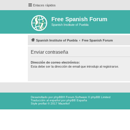
Enlaces rápidos
Free Spanish Forum
Spanish Institute of Puebla
Spanish Institute of Puebla
Free Spanish Forum
Enviar contraseña
Dirección de correo electrónico:
Esta debe ser la dirección de email que introdujo al registrarse.
Desarrollado por
phpBB
® Forum Software © phpBB Limited
Traducción al español por
phpBB España
Style proflat © 2017
Mazeltof