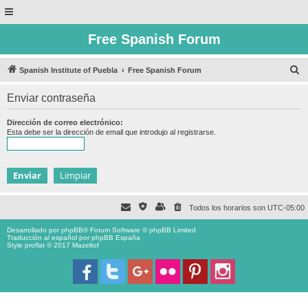
Free Spanish Forum
B
Spanish Institute of Puebla
Free Spanish Forum
u
Enviar contraseña
s
c
Dirección de correo electrónico:
Esta debe ser la dirección de email que introdujo al registrarse.
a
r
Todos los horarios son
UTC-05:00
Desarrollado por
phpBB
® Forum Software © phpBB Limited
Traducción al español por
phpBB España
Style proflat © 2017
Mazeltof