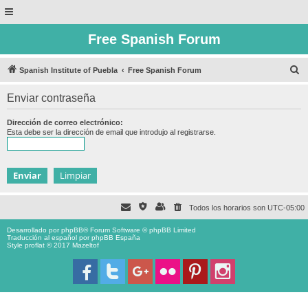
Free Spanish Forum
B
Spanish Institute of Puebla
Free Spanish Forum
u
Enviar contraseña
s
c
Dirección de correo electrónico:
Esta debe ser la dirección de email que introdujo al registrarse.
a
r
Todos los horarios son
UTC-05:00
Desarrollado por
phpBB
® Forum Software © phpBB Limited
Traducción al español por
phpBB España
Style proflat © 2017
Mazeltof