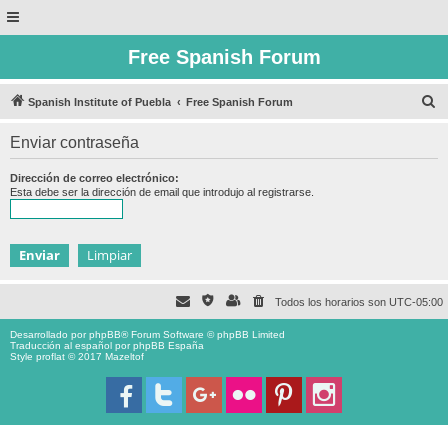
Free Spanish Forum
B
Spanish Institute of Puebla
Free Spanish Forum
u
Enviar contraseña
s
c
Dirección de correo electrónico:
Esta debe ser la dirección de email que introdujo al registrarse.
a
r
Todos los horarios son
UTC-05:00
Desarrollado por
phpBB
® Forum Software © phpBB Limited
Traducción al español por
phpBB España
Style proflat © 2017
Mazeltof