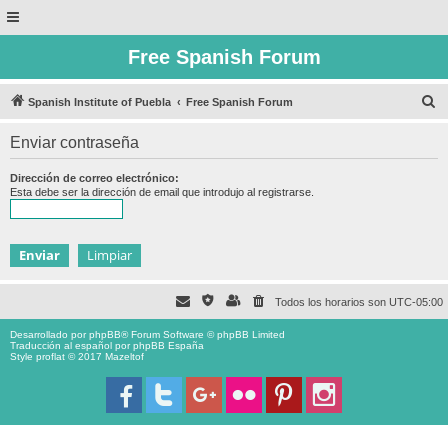
Free Spanish Forum
B
Spanish Institute of Puebla
Free Spanish Forum
u
Enviar contraseña
s
c
Dirección de correo electrónico:
Esta debe ser la dirección de email que introdujo al registrarse.
a
r
Todos los horarios son
UTC-05:00
Desarrollado por
phpBB
® Forum Software © phpBB Limited
Traducción al español por
phpBB España
Style proflat © 2017
Mazeltof