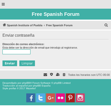
Free Spanish Forum
B
Spanish Institute of Puebla
Free Spanish Forum
u
Enviar contraseña
s
c
Dirección de correo electrónico:
Esta debe ser la dirección de email que introdujo al registrarse.
a
r
Todos los horarios son
UTC-05:00
Desarrollado por
phpBB
® Forum Software © phpBB Limited
Traducción al español por
phpBB España
Style proflat © 2017
Mazeltof