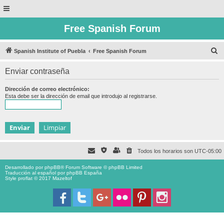
Free Spanish Forum
B
Spanish Institute of Puebla
Free Spanish Forum
u
Enviar contraseña
s
c
Dirección de correo electrónico:
Esta debe ser la dirección de email que introdujo al registrarse.
a
r
Todos los horarios son
UTC-05:00
Desarrollado por
phpBB
® Forum Software © phpBB Limited
Traducción al español por
phpBB España
Style proflat © 2017
Mazeltof