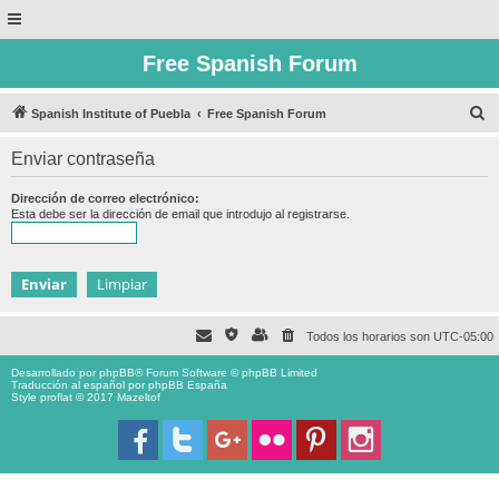
Free Spanish Forum
B
Spanish Institute of Puebla
Free Spanish Forum
u
Enviar contraseña
s
c
Dirección de correo electrónico:
Esta debe ser la dirección de email que introdujo al registrarse.
a
r
Todos los horarios son
UTC-05:00
Desarrollado por
phpBB
® Forum Software © phpBB Limited
Traducción al español por
phpBB España
Style proflat © 2017
Mazeltof