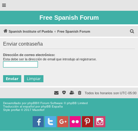
Free Spanish Forum
B
Spanish Institute of Puebla
Free Spanish Forum
u
Enviar contraseña
s
c
Dirección de correo electrónico:
Esta debe ser la dirección de email que introdujo al registrarse.
a
r
Todos los horarios son
UTC-05:00
Desarrollado por
phpBB
® Forum Software © phpBB Limited
Traducción al español por
phpBB España
Style proflat © 2017
Mazeltof