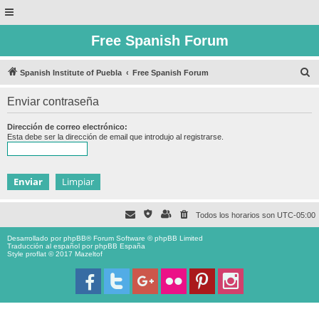
Free Spanish Forum
B
Spanish Institute of Puebla
Free Spanish Forum
u
Enviar contraseña
s
c
Dirección de correo electrónico:
Esta debe ser la dirección de email que introdujo al registrarse.
a
r
Todos los horarios son
UTC-05:00
Desarrollado por
phpBB
® Forum Software © phpBB Limited
Traducción al español por
phpBB España
Style proflat © 2017
Mazeltof