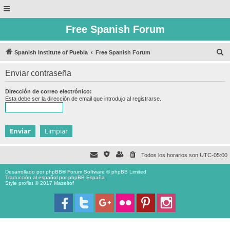
Free Spanish Forum
B
Spanish Institute of Puebla
Free Spanish Forum
u
Enviar contraseña
s
c
Dirección de correo electrónico:
Esta debe ser la dirección de email que introdujo al registrarse.
a
r
Todos los horarios son
UTC-05:00
Desarrollado por
phpBB
® Forum Software © phpBB Limited
Traducción al español por
phpBB España
Style proflat © 2017
Mazeltof