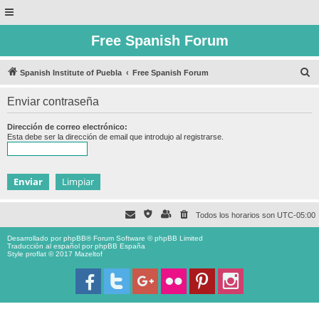
Free Spanish Forum
B
Spanish Institute of Puebla
Free Spanish Forum
u
Enviar contraseña
s
c
Dirección de correo electrónico:
Esta debe ser la dirección de email que introdujo al registrarse.
a
r
Todos los horarios son
UTC-05:00
Desarrollado por
phpBB
® Forum Software © phpBB Limited
Traducción al español por
phpBB España
Style proflat © 2017
Mazeltof