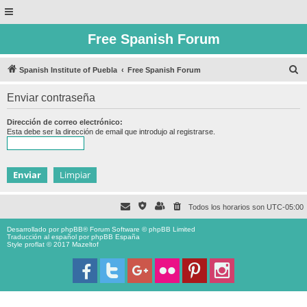
Free Spanish Forum
B
Spanish Institute of Puebla
Free Spanish Forum
u
Enviar contraseña
s
c
Dirección de correo electrónico:
Esta debe ser la dirección de email que introdujo al registrarse.
a
r
Todos los horarios son
UTC-05:00
Desarrollado por
phpBB
® Forum Software © phpBB Limited
Traducción al español por
phpBB España
Style proflat © 2017
Mazeltof