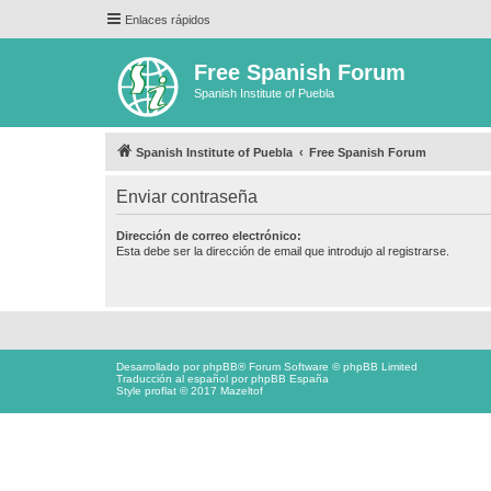
Enlaces rápidos
Free Spanish Forum
Spanish Institute of Puebla
Spanish Institute of Puebla
Free Spanish Forum
Enviar contraseña
Dirección de correo electrónico:
Esta debe ser la dirección de email que introdujo al registrarse.
Desarrollado por
phpBB
® Forum Software © phpBB Limited
Traducción al español por
phpBB España
Style proflat © 2017
Mazeltof