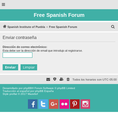
Free Spanish Forum
B
Spanish Institute of Puebla
Free Spanish Forum
u
Enviar contraseña
s
c
Dirección de correo electrónico:
Esta debe ser la dirección de email que introdujo al registrarse.
a
r
Todos los horarios son
UTC-05:00
Desarrollado por
phpBB
® Forum Software © phpBB Limited
Traducción al español por
phpBB España
Style proflat © 2017
Mazeltof