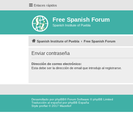
Enlaces rápidos
Free Spanish Forum
Spanish Institute of Puebla
Spanish Institute of Puebla
Free Spanish Forum
Enviar contraseña
Dirección de correo electrónico:
Esta debe ser la dirección de email que introdujo al registrarse.
Desarrollado por
phpBB
® Forum Software © phpBB Limited
Traducción al español por
phpBB España
Style proflat © 2017
Mazeltof