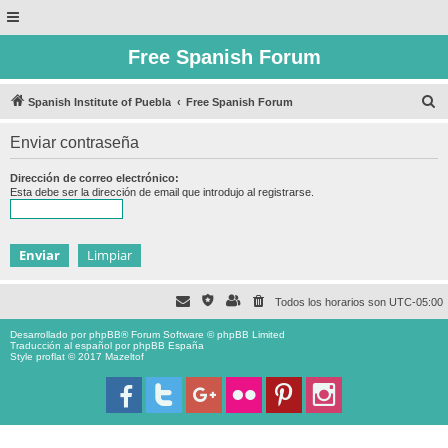
Free Spanish Forum
B
Spanish Institute of Puebla
Free Spanish Forum
u
Enviar contraseña
s
c
Dirección de correo electrónico:
Esta debe ser la dirección de email que introdujo al registrarse.
a
r
Todos los horarios son
UTC-05:00
Desarrollado por
phpBB
® Forum Software © phpBB Limited
Traducción al español por
phpBB España
Style proflat © 2017
Mazeltof