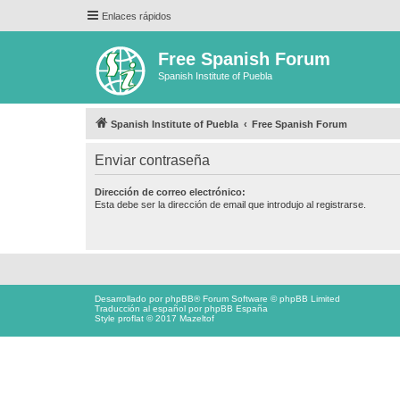
Enlaces rápidos
Free Spanish Forum
Spanish Institute of Puebla
Spanish Institute of Puebla
Free Spanish Forum
Enviar contraseña
Dirección de correo electrónico:
Esta debe ser la dirección de email que introdujo al registrarse.
Desarrollado por
phpBB
® Forum Software © phpBB Limited
Traducción al español por
phpBB España
Style proflat © 2017
Mazeltof