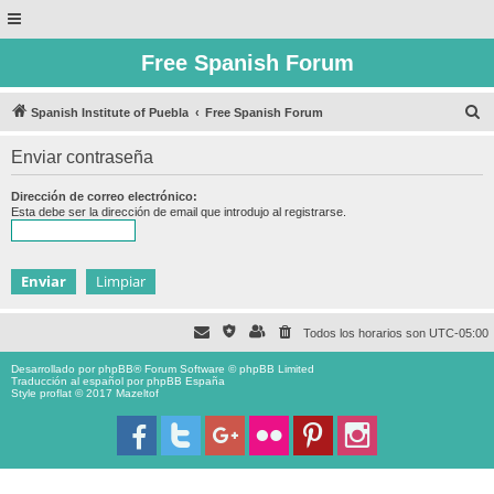
Free Spanish Forum
B
Spanish Institute of Puebla
Free Spanish Forum
u
Enviar contraseña
s
c
Dirección de correo electrónico:
Esta debe ser la dirección de email que introdujo al registrarse.
a
r
Todos los horarios son
UTC-05:00
Desarrollado por
phpBB
® Forum Software © phpBB Limited
Traducción al español por
phpBB España
Style proflat © 2017
Mazeltof