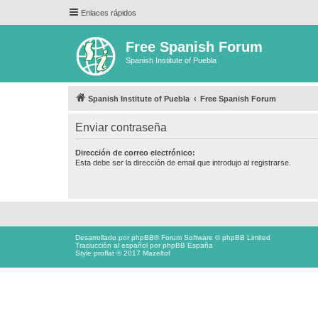
Enlaces rápidos
Free Spanish Forum
Spanish Institute of Puebla
Spanish Institute of Puebla
Free Spanish Forum
Enviar contraseña
Dirección de correo electrónico:
Esta debe ser la dirección de email que introdujo al registrarse.
Desarrollado por
phpBB
® Forum Software © phpBB Limited
Traducción al español por
phpBB España
Style proflat © 2017
Mazeltof