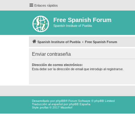
Enlaces rápidos
Free Spanish Forum
Spanish Institute of Puebla
Spanish Institute of Puebla
Free Spanish Forum
Enviar contraseña
Dirección de correo electrónico:
Esta debe ser la dirección de email que introdujo al registrarse.
Desarrollado por
phpBB
® Forum Software © phpBB Limited
Traducción al español por
phpBB España
Style proflat © 2017
Mazeltof