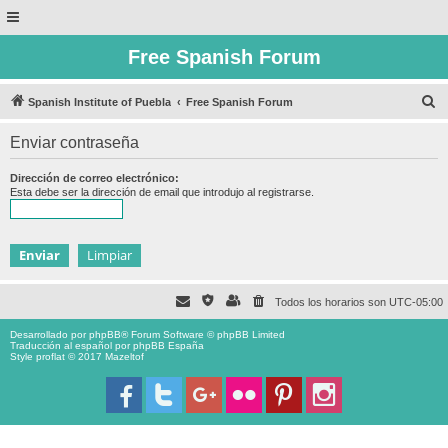
Free Spanish Forum
B
Spanish Institute of Puebla
Free Spanish Forum
u
Enviar contraseña
s
c
Dirección de correo electrónico:
Esta debe ser la dirección de email que introdujo al registrarse.
a
r
Todos los horarios son
UTC-05:00
Desarrollado por
phpBB
® Forum Software © phpBB Limited
Traducción al español por
phpBB España
Style proflat © 2017
Mazeltof