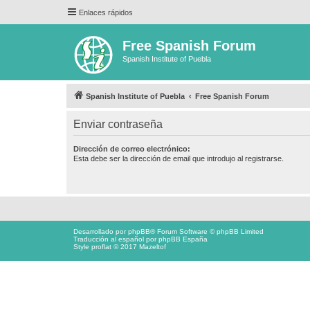
Enlaces rápidos
Free Spanish Forum
Spanish Institute of Puebla
Spanish Institute of Puebla
Free Spanish Forum
Enviar contraseña
Dirección de correo electrónico:
Esta debe ser la dirección de email que introdujo al registrarse.
Desarrollado por
phpBB
® Forum Software © phpBB Limited
Traducción al español por
phpBB España
Style proflat © 2017
Mazeltof