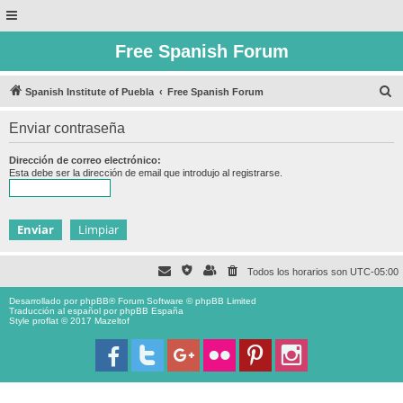
Free Spanish Forum
B
Spanish Institute of Puebla
Free Spanish Forum
u
Enviar contraseña
s
c
Dirección de correo electrónico:
Esta debe ser la dirección de email que introdujo al registrarse.
a
r
Todos los horarios son
UTC-05:00
Desarrollado por
phpBB
® Forum Software © phpBB Limited
Traducción al español por
phpBB España
Style proflat © 2017
Mazeltof