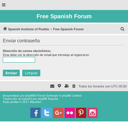
Free Spanish Forum
B
Spanish Institute of Puebla
Free Spanish Forum
u
Enviar contraseña
s
c
Dirección de correo electrónico:
Esta debe ser la dirección de email que introdujo al registrarse.
a
r
Todos los horarios son
UTC-05:00
Desarrollado por
phpBB
® Forum Software © phpBB Limited
Traducción al español por
phpBB España
Style proflat © 2017
Mazeltof