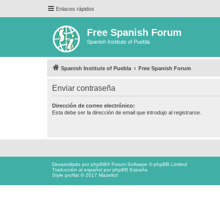
Enlaces rápidos
Free Spanish Forum
Spanish Institute of Puebla
Spanish Institute of Puebla
Free Spanish Forum
Enviar contraseña
Dirección de correo electrónico:
Esta debe ser la dirección de email que introdujo al registrarse.
Desarrollado por
phpBB
® Forum Software © phpBB Limited
Traducción al español por
phpBB España
Style proflat © 2017
Mazeltof