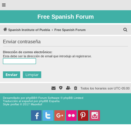
Free Spanish Forum
B
Spanish Institute of Puebla
Free Spanish Forum
u
Enviar contraseña
s
c
Dirección de correo electrónico:
Esta debe ser la dirección de email que introdujo al registrarse.
a
r
Todos los horarios son
UTC-05:00
Desarrollado por
phpBB
® Forum Software © phpBB Limited
Traducción al español por
phpBB España
Style proflat © 2017
Mazeltof