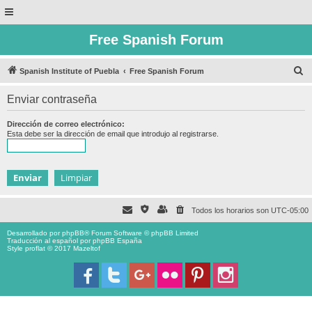
Free Spanish Forum
B
Spanish Institute of Puebla
Free Spanish Forum
u
Enviar contraseña
s
c
Dirección de correo electrónico:
Esta debe ser la dirección de email que introdujo al registrarse.
a
r
Todos los horarios son
UTC-05:00
Desarrollado por
phpBB
® Forum Software © phpBB Limited
Traducción al español por
phpBB España
Style proflat © 2017
Mazeltof