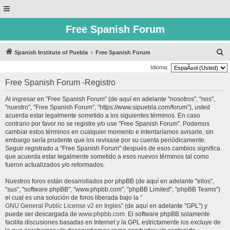
Free Spanish Forum
B
Spanish Institute of Puebla
Free Spanish Forum
u
Idioma:
s
Free Spanish Forum -Registro
c
Al ingresar en "Free Spanish Forum" (de aquí en adelante "nosotros", "nos",
a
"nuestro", "Free Spanish Forum", "https://www.sipuebla.com/forum"), usted
r
acuerda estar legalmente sometido a los siguientes términos. En caso
contrario por favor no se registre y/o use "Free Spanish Forum". Podemos
cambiar estos términos en cualquier momento e intentaríamos avisarle, sin
embargo sería prudente que los revisase por su cuenta periódicamente.
Seguir registrado a "Free Spanish Forum" después de esos cambios significa
que acuerda estar legalmente sometido a esos nuevos términos tal como
fueron actualizados y/o reformados.
Nuestros foros están desarrollados por phpBB (de aquí en adelante "ellos",
"sus", "software phpBB", "www.phpbb.com", "phpBB Limited", "phpBB Teams")
el cual es una solución de foros liberada bajo la “
GNU General Public License v2 en Ingles
” (de aquí en adelante "GPL") y
puede ser descargada de
www.phpbb.com
. El software phpBB solamente
facilita discusiones basadas en Internet y la GPL estrictamente los excluye de