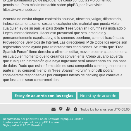
lo que aprobamos y/o desaprobamos como conductas y/o contenido
permisible. Para más información sobre phpBB, por favor visite:
https://www.phpbb.com/
.
Acuerda no enviar ningun contenido abusivo, obsceno, vulgar, difamatorio,
indecente, amenazante, sexual o cualquier otro material que pueda violar
cualquier ley de su país, el país donde "Free Spanish Forum" está instalado o
Leyes Internacionales. Hacer eso provocará que sea inmediata y
permanentemente expulsado y, si lo creemos oportuno, con notificación a su
Proveedor de Servicios de Internet. Las direcciones IP de todos los envíos son
registradas como ayuda para reforzar estas condiciones. Acuerda que "Free
Spanish Forum" tiene derecho a eliminar, editar, mover o cerrar cualquier tema
en cualquier momento que lo creamos conveniente. Como usuario acuerda
que cualquier información que haya ingresado será almacenada en una base
de datos. Dado que esta información no será compartida con ninguna tercera
parte sin su consentimiento, ni "Free Spanish Forum" ni phpBB podrán
considerarse responsables por cualquier intento de hacking que conlleve a
que los datos sean comprometidos.
Todos los horarios son
UTC-05:00
Desarrollado por
phpBB
® Forum Software © phpBB Limited
Traducción al español por
phpBB España
Style proflat © 2017
Mazeltof