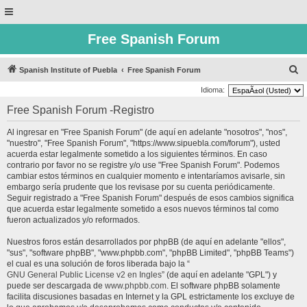
Free Spanish Forum
B
Spanish Institute of Puebla
Free Spanish Forum
u
Idioma:
s
Free Spanish Forum -Registro
c
Al ingresar en "Free Spanish Forum" (de aquí en adelante "nosotros", "nos",
a
"nuestro", "Free Spanish Forum", "https://www.sipuebla.com/forum"), usted
r
acuerda estar legalmente sometido a los siguientes términos. En caso
contrario por favor no se registre y/o use "Free Spanish Forum". Podemos
cambiar estos términos en cualquier momento e intentaríamos avisarle, sin
embargo sería prudente que los revisase por su cuenta periódicamente.
Seguir registrado a "Free Spanish Forum" después de esos cambios significa
que acuerda estar legalmente sometido a esos nuevos términos tal como
fueron actualizados y/o reformados.
Nuestros foros están desarrollados por phpBB (de aquí en adelante "ellos",
"sus", "software phpBB", "www.phpbb.com", "phpBB Limited", "phpBB Teams")
el cual es una solución de foros liberada bajo la “
GNU General Public License v2 en Ingles
” (de aquí en adelante "GPL") y
puede ser descargada de
www.phpbb.com
. El software phpBB solamente
facilita discusiones basadas en Internet y la GPL estrictamente los excluye de