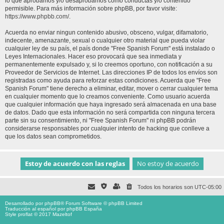
lo que aprobamos y/o desaprobamos como conductas y/o contenido
permisible. Para más información sobre phpBB, por favor visite:
https://www.phpbb.com/
.
Acuerda no enviar ningun contenido abusivo, obsceno, vulgar, difamatorio,
indecente, amenazante, sexual o cualquier otro material que pueda violar
cualquier ley de su país, el país donde "Free Spanish Forum" está instalado o
Leyes Internacionales. Hacer eso provocará que sea inmediata y
permanentemente expulsado y, si lo creemos oportuno, con notificación a su
Proveedor de Servicios de Internet. Las direcciones IP de todos los envíos son
registradas como ayuda para reforzar estas condiciones. Acuerda que "Free
Spanish Forum" tiene derecho a eliminar, editar, mover o cerrar cualquier tema
en cualquier momento que lo creamos conveniente. Como usuario acuerda
que cualquier información que haya ingresado será almacenada en una base
de datos. Dado que esta información no será compartida con ninguna tercera
parte sin su consentimiento, ni "Free Spanish Forum" ni phpBB podrán
considerarse responsables por cualquier intento de hacking que conlleve a
que los datos sean comprometidos.
Todos los horarios son
UTC-05:00
Desarrollado por
phpBB
® Forum Software © phpBB Limited
Traducción al español por
phpBB España
Style proflat © 2017
Mazeltof