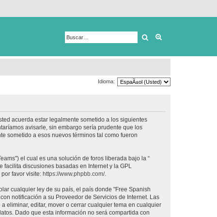
Buscar
Búsqueda avanza
Idioma:
usted acuerda estar legalmente sometido a los siguientes
taríamos avisarle, sin embargo sería prudente que los
nte sometido a esos nuevos términos tal como fueron
ams") el cual es una solución de foros liberada bajo la “
 facilita discusiones basadas en Internet y la GPL
or favor visite:
https://www.phpbb.com/
.
lar cualquier ley de su país, el país donde "Free Spanish
on notificación a su Proveedor de Servicios de Internet. Las
 eliminar, editar, mover o cerrar cualquier tema en cualquier
tos. Dado que esta información no será compartida con