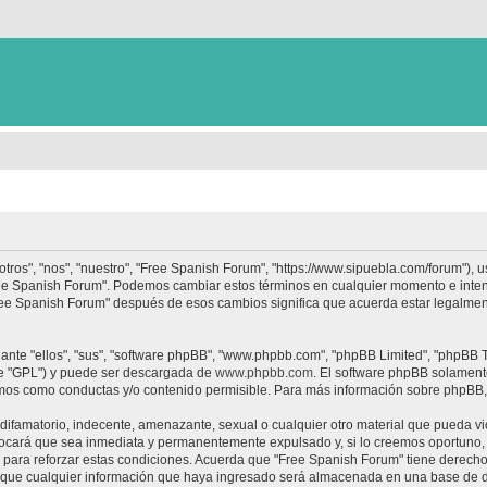
tros", "nos", "nuestro", "Free Spanish Forum", "https://www.sipuebla.com/forum"), 
"Free Spanish Forum". Podemos cambiar estos términos en cualquier momento e inten
Free Spanish Forum" después de esos cambios significa que acuerda estar legalme
nte "ellos", "sus", "software phpBB", "www.phpbb.com", "phpBB Limited", "phpBB Te
te "GPL") y puede ser descargada de
www.phpbb.com
. El software phpBB solamente
os como conductas y/o contenido permisible. Para más información sobre phpBB, p
ifamatorio, indecente, amenazante, sexual o cualquier otro material que pueda vio
ocará que sea inmediata y permanentemente expulsado y, si lo creemos oportuno, c
para reforzar estas condiciones. Acuerda que "Free Spanish Forum" tiene derecho a
ue cualquier información que haya ingresado será almacenada en una base de da