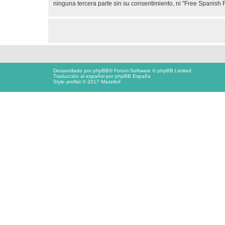
ninguna tercera parte sin su consentimiento, ni "Free Spanis
Desarrollado por
phpBB
® Forum Software © phpBB Limited
Traducción al español por
phpBB España
Style proflat © 2017
Mazeltof