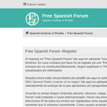
Enlaces rápidos
Free Spanish Forum
Spanish Institute of Puebla
Spanish Institute of Puebla
Free Spanish Forum
Free Spanish Forum -Registro
Al ingresar en "Free Spanish Forum" (de aquí en adelante "noso
términos. En caso contrario por favor no se registre y/o use 
revisase por su cuenta periódicamente. Seguir registrado a "
actualizados y/o reformados.
Nuestros foros están desarrollados por phpBB (de aquí en adela
GNU General Public License v2 en Ingles
” (de aquí en adelan
estrictamente los excluye de lo que aprobamos y/o desaprobam
Acuerda no enviar ningun contenido abusivo, obsceno, vulgar, d
Forum" está instalado o Leyes Internacionales. Hacer eso prov
direcciones IP de todos los envíos son registradas como ayuda 
momento que lo creamos conveniente. Como usuario acuerda q