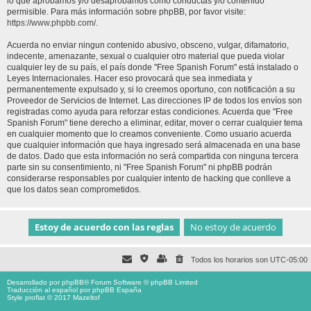
lo que aprobamos y/o desaprobamos como conductas y/o contenido
permisible. Para más información sobre phpBB, por favor visite:
https://www.phpbb.com/
.
Acuerda no enviar ningun contenido abusivo, obsceno, vulgar, difamatorio,
indecente, amenazante, sexual o cualquier otro material que pueda violar
cualquier ley de su país, el país donde "Free Spanish Forum" está instalado o
Leyes Internacionales. Hacer eso provocará que sea inmediata y
permanentemente expulsado y, si lo creemos oportuno, con notificación a su
Proveedor de Servicios de Internet. Las direcciones IP de todos los envíos son
registradas como ayuda para reforzar estas condiciones. Acuerda que "Free
Spanish Forum" tiene derecho a eliminar, editar, mover o cerrar cualquier tema
en cualquier momento que lo creamos conveniente. Como usuario acuerda
que cualquier información que haya ingresado será almacenada en una base
de datos. Dado que esta información no será compartida con ninguna tercera
parte sin su consentimiento, ni "Free Spanish Forum" ni phpBB podrán
considerarse responsables por cualquier intento de hacking que conlleve a
que los datos sean comprometidos.
Todos los horarios son
UTC-05:00
Desarrollado por
phpBB
® Forum Software © phpBB Limited
Traducción al español por
phpBB España
Style proflat © 2017
Mazeltof