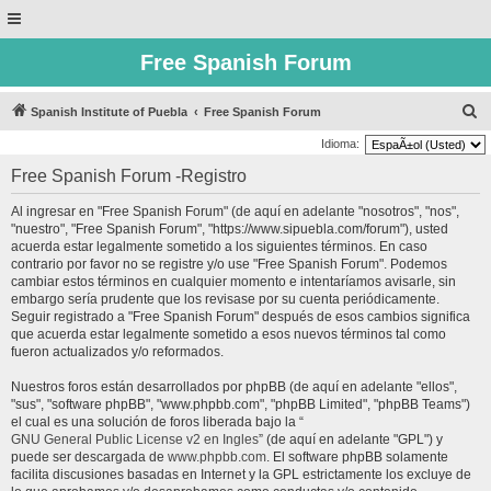
Free Spanish Forum
B
Spanish Institute of Puebla
Free Spanish Forum
u
Idioma:
s
Free Spanish Forum -Registro
c
Al ingresar en "Free Spanish Forum" (de aquí en adelante "nosotros", "nos",
a
"nuestro", "Free Spanish Forum", "https://www.sipuebla.com/forum"), usted
r
acuerda estar legalmente sometido a los siguientes términos. En caso
contrario por favor no se registre y/o use "Free Spanish Forum". Podemos
cambiar estos términos en cualquier momento e intentaríamos avisarle, sin
embargo sería prudente que los revisase por su cuenta periódicamente.
Seguir registrado a "Free Spanish Forum" después de esos cambios significa
que acuerda estar legalmente sometido a esos nuevos términos tal como
fueron actualizados y/o reformados.
Nuestros foros están desarrollados por phpBB (de aquí en adelante "ellos",
"sus", "software phpBB", "www.phpbb.com", "phpBB Limited", "phpBB Teams")
el cual es una solución de foros liberada bajo la “
GNU General Public License v2 en Ingles
” (de aquí en adelante "GPL") y
puede ser descargada de
www.phpbb.com
. El software phpBB solamente
facilita discusiones basadas en Internet y la GPL estrictamente los excluye de