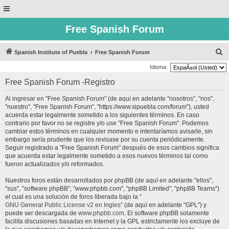
Free Spanish Forum
B
Spanish Institute of Puebla
Free Spanish Forum
u
Idioma:
s
Free Spanish Forum -Registro
c
Al ingresar en "Free Spanish Forum" (de aquí en adelante "nosotros", "nos",
a
"nuestro", "Free Spanish Forum", "https://www.sipuebla.com/forum"), usted
r
acuerda estar legalmente sometido a los siguientes términos. En caso
contrario por favor no se registre y/o use "Free Spanish Forum". Podemos
cambiar estos términos en cualquier momento e intentaríamos avisarle, sin
embargo sería prudente que los revisase por su cuenta periódicamente.
Seguir registrado a "Free Spanish Forum" después de esos cambios significa
que acuerda estar legalmente sometido a esos nuevos términos tal como
fueron actualizados y/o reformados.
Nuestros foros están desarrollados por phpBB (de aquí en adelante "ellos",
"sus", "software phpBB", "www.phpbb.com", "phpBB Limited", "phpBB Teams")
el cual es una solución de foros liberada bajo la “
GNU General Public License v2 en Ingles
” (de aquí en adelante "GPL") y
puede ser descargada de
www.phpbb.com
. El software phpBB solamente
facilita discusiones basadas en Internet y la GPL estrictamente los excluye de