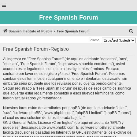
Free Spanish Forum
B
Spanish Institute of Puebla
Free Spanish Forum
u
Idioma:
s
Free Spanish Forum -Registro
c
Al ingresar en "Free Spanish Forum" (de aquí en adelante "nosotros", "nos",
a
"nuestro", "Free Spanish Forum", "https://www.sipuebla.com/forum"), usted
r
acuerda estar legalmente sometido a los siguientes términos. En caso
contrario por favor no se registre y/o use "Free Spanish Forum". Podemos
cambiar estos términos en cualquier momento e intentaríamos avisarle, sin
embargo sería prudente que los revisase por su cuenta periódicamente.
Seguir registrado a "Free Spanish Forum" después de esos cambios significa
que acuerda estar legalmente sometido a esos nuevos términos tal como
fueron actualizados y/o reformados.
Nuestros foros están desarrollados por phpBB (de aquí en adelante "ellos",
"sus", "software phpBB", "www.phpbb.com", "phpBB Limited", "phpBB Teams")
el cual es una solución de foros liberada bajo la “
GNU General Public License v2 en Ingles
” (de aquí en adelante "GPL") y
puede ser descargada de
www.phpbb.com
. El software phpBB solamente
facilita discusiones basadas en Internet y la GPL estrictamente los excluye de