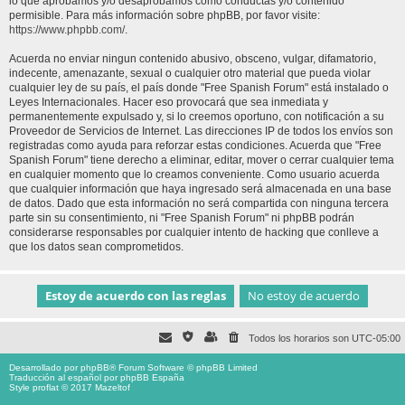
lo que aprobamos y/o desaprobamos como conductas y/o contenido
permisible. Para más información sobre phpBB, por favor visite:
https://www.phpbb.com/
.
Acuerda no enviar ningun contenido abusivo, obsceno, vulgar, difamatorio,
indecente, amenazante, sexual o cualquier otro material que pueda violar
cualquier ley de su país, el país donde "Free Spanish Forum" está instalado o
Leyes Internacionales. Hacer eso provocará que sea inmediata y
permanentemente expulsado y, si lo creemos oportuno, con notificación a su
Proveedor de Servicios de Internet. Las direcciones IP de todos los envíos son
registradas como ayuda para reforzar estas condiciones. Acuerda que "Free
Spanish Forum" tiene derecho a eliminar, editar, mover o cerrar cualquier tema
en cualquier momento que lo creamos conveniente. Como usuario acuerda
que cualquier información que haya ingresado será almacenada en una base
de datos. Dado que esta información no será compartida con ninguna tercera
parte sin su consentimiento, ni "Free Spanish Forum" ni phpBB podrán
considerarse responsables por cualquier intento de hacking que conlleve a
que los datos sean comprometidos.
Todos los horarios son
UTC-05:00
Desarrollado por
phpBB
® Forum Software © phpBB Limited
Traducción al español por
phpBB España
Style proflat © 2017
Mazeltof