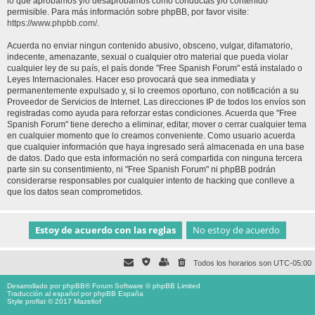
lo que aprobamos y/o desaprobamos como conductas y/o contenido
permisible. Para más información sobre phpBB, por favor visite:
https://www.phpbb.com/
.
Acuerda no enviar ningun contenido abusivo, obsceno, vulgar, difamatorio,
indecente, amenazante, sexual o cualquier otro material que pueda violar
cualquier ley de su país, el país donde "Free Spanish Forum" está instalado o
Leyes Internacionales. Hacer eso provocará que sea inmediata y
permanentemente expulsado y, si lo creemos oportuno, con notificación a su
Proveedor de Servicios de Internet. Las direcciones IP de todos los envíos son
registradas como ayuda para reforzar estas condiciones. Acuerda que "Free
Spanish Forum" tiene derecho a eliminar, editar, mover o cerrar cualquier tema
en cualquier momento que lo creamos conveniente. Como usuario acuerda
que cualquier información que haya ingresado será almacenada en una base
de datos. Dado que esta información no será compartida con ninguna tercera
parte sin su consentimiento, ni "Free Spanish Forum" ni phpBB podrán
considerarse responsables por cualquier intento de hacking que conlleve a
que los datos sean comprometidos.
Todos los horarios son
UTC-05:00
Desarrollado por
phpBB
® Forum Software © phpBB Limited
Traducción al español por
phpBB España
Style proflat © 2017
Mazeltof