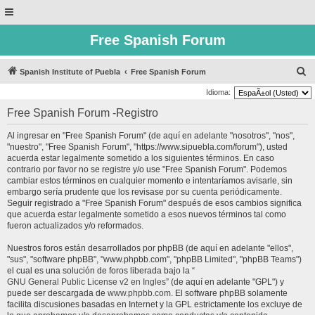
Free Spanish Forum
B
Spanish Institute of Puebla
Free Spanish Forum
u
Idioma:
s
Free Spanish Forum -Registro
c
Al ingresar en "Free Spanish Forum" (de aquí en adelante "nosotros", "nos",
a
"nuestro", "Free Spanish Forum", "https://www.sipuebla.com/forum"), usted
r
acuerda estar legalmente sometido a los siguientes términos. En caso
contrario por favor no se registre y/o use "Free Spanish Forum". Podemos
cambiar estos términos en cualquier momento e intentaríamos avisarle, sin
embargo sería prudente que los revisase por su cuenta periódicamente.
Seguir registrado a "Free Spanish Forum" después de esos cambios significa
que acuerda estar legalmente sometido a esos nuevos términos tal como
fueron actualizados y/o reformados.
Nuestros foros están desarrollados por phpBB (de aquí en adelante "ellos",
"sus", "software phpBB", "www.phpbb.com", "phpBB Limited", "phpBB Teams")
el cual es una solución de foros liberada bajo la “
GNU General Public License v2 en Ingles
” (de aquí en adelante "GPL") y
puede ser descargada de
www.phpbb.com
. El software phpBB solamente
facilita discusiones basadas en Internet y la GPL estrictamente los excluye de