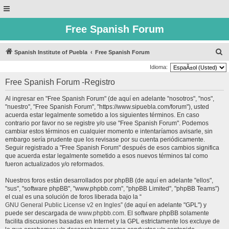
Free Spanish Forum
B
Spanish Institute of Puebla
Free Spanish Forum
u
Idioma:
s
Free Spanish Forum -Registro
c
Al ingresar en "Free Spanish Forum" (de aquí en adelante "nosotros", "nos",
a
"nuestro", "Free Spanish Forum", "https://www.sipuebla.com/forum"), usted
r
acuerda estar legalmente sometido a los siguientes términos. En caso
contrario por favor no se registre y/o use "Free Spanish Forum". Podemos
cambiar estos términos en cualquier momento e intentaríamos avisarle, sin
embargo sería prudente que los revisase por su cuenta periódicamente.
Seguir registrado a "Free Spanish Forum" después de esos cambios significa
que acuerda estar legalmente sometido a esos nuevos términos tal como
fueron actualizados y/o reformados.
Nuestros foros están desarrollados por phpBB (de aquí en adelante "ellos",
"sus", "software phpBB", "www.phpbb.com", "phpBB Limited", "phpBB Teams")
el cual es una solución de foros liberada bajo la “
GNU General Public License v2 en Ingles
” (de aquí en adelante "GPL") y
puede ser descargada de
www.phpbb.com
. El software phpBB solamente
facilita discusiones basadas en Internet y la GPL estrictamente los excluye de