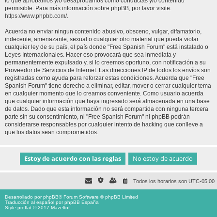
lo que aprobamos y/o desaprobamos como conductas y/o contenido
permisible. Para más información sobre phpBB, por favor visite:
https://www.phpbb.com/
.
Acuerda no enviar ningun contenido abusivo, obsceno, vulgar, difamatorio,
indecente, amenazante, sexual o cualquier otro material que pueda violar
cualquier ley de su país, el país donde "Free Spanish Forum" está instalado o
Leyes Internacionales. Hacer eso provocará que sea inmediata y
permanentemente expulsado y, si lo creemos oportuno, con notificación a su
Proveedor de Servicios de Internet. Las direcciones IP de todos los envíos son
registradas como ayuda para reforzar estas condiciones. Acuerda que "Free
Spanish Forum" tiene derecho a eliminar, editar, mover o cerrar cualquier tema
en cualquier momento que lo creamos conveniente. Como usuario acuerda
que cualquier información que haya ingresado será almacenada en una base
de datos. Dado que esta información no será compartida con ninguna tercera
parte sin su consentimiento, ni "Free Spanish Forum" ni phpBB podrán
considerarse responsables por cualquier intento de hacking que conlleve a
que los datos sean comprometidos.
Todos los horarios son
UTC-05:00
Desarrollado por
phpBB
® Forum Software © phpBB Limited
Traducción al español por
phpBB España
Style proflat © 2017
Mazeltof