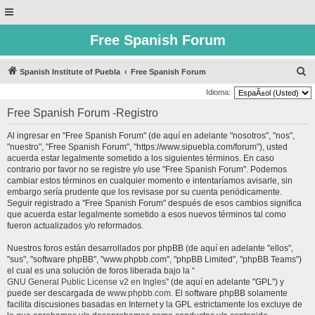
Free Spanish Forum
B
Spanish Institute of Puebla
Free Spanish Forum
u
Idioma:
s
Free Spanish Forum -Registro
c
Al ingresar en "Free Spanish Forum" (de aquí en adelante "nosotros", "nos",
a
"nuestro", "Free Spanish Forum", "https://www.sipuebla.com/forum"), usted
r
acuerda estar legalmente sometido a los siguientes términos. En caso
contrario por favor no se registre y/o use "Free Spanish Forum". Podemos
cambiar estos términos en cualquier momento e intentaríamos avisarle, sin
embargo sería prudente que los revisase por su cuenta periódicamente.
Seguir registrado a "Free Spanish Forum" después de esos cambios significa
que acuerda estar legalmente sometido a esos nuevos términos tal como
fueron actualizados y/o reformados.
Nuestros foros están desarrollados por phpBB (de aquí en adelante "ellos",
"sus", "software phpBB", "www.phpbb.com", "phpBB Limited", "phpBB Teams")
el cual es una solución de foros liberada bajo la “
GNU General Public License v2 en Ingles
” (de aquí en adelante "GPL") y
puede ser descargada de
www.phpbb.com
. El software phpBB solamente
facilita discusiones basadas en Internet y la GPL estrictamente los excluye de