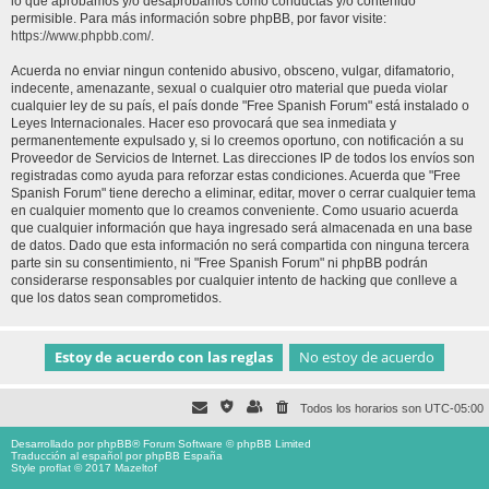
lo que aprobamos y/o desaprobamos como conductas y/o contenido
permisible. Para más información sobre phpBB, por favor visite:
https://www.phpbb.com/
.
Acuerda no enviar ningun contenido abusivo, obsceno, vulgar, difamatorio,
indecente, amenazante, sexual o cualquier otro material que pueda violar
cualquier ley de su país, el país donde "Free Spanish Forum" está instalado o
Leyes Internacionales. Hacer eso provocará que sea inmediata y
permanentemente expulsado y, si lo creemos oportuno, con notificación a su
Proveedor de Servicios de Internet. Las direcciones IP de todos los envíos son
registradas como ayuda para reforzar estas condiciones. Acuerda que "Free
Spanish Forum" tiene derecho a eliminar, editar, mover o cerrar cualquier tema
en cualquier momento que lo creamos conveniente. Como usuario acuerda
que cualquier información que haya ingresado será almacenada en una base
de datos. Dado que esta información no será compartida con ninguna tercera
parte sin su consentimiento, ni "Free Spanish Forum" ni phpBB podrán
considerarse responsables por cualquier intento de hacking que conlleve a
que los datos sean comprometidos.
Todos los horarios son
UTC-05:00
Desarrollado por
phpBB
® Forum Software © phpBB Limited
Traducción al español por
phpBB España
Style proflat © 2017
Mazeltof