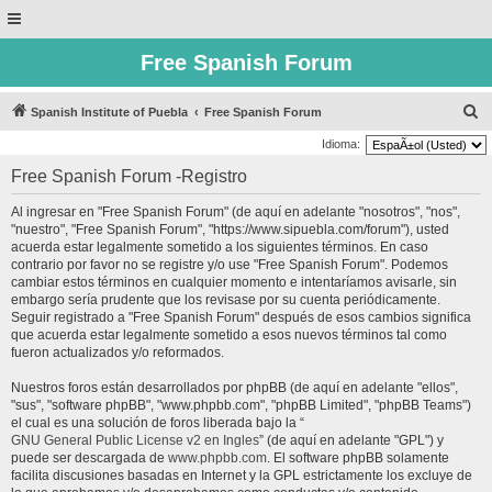
Free Spanish Forum
B
Spanish Institute of Puebla
Free Spanish Forum
u
Idioma:
s
Free Spanish Forum -Registro
c
Al ingresar en "Free Spanish Forum" (de aquí en adelante "nosotros", "nos",
a
"nuestro", "Free Spanish Forum", "https://www.sipuebla.com/forum"), usted
r
acuerda estar legalmente sometido a los siguientes términos. En caso
contrario por favor no se registre y/o use "Free Spanish Forum". Podemos
cambiar estos términos en cualquier momento e intentaríamos avisarle, sin
embargo sería prudente que los revisase por su cuenta periódicamente.
Seguir registrado a "Free Spanish Forum" después de esos cambios significa
que acuerda estar legalmente sometido a esos nuevos términos tal como
fueron actualizados y/o reformados.
Nuestros foros están desarrollados por phpBB (de aquí en adelante "ellos",
"sus", "software phpBB", "www.phpbb.com", "phpBB Limited", "phpBB Teams")
el cual es una solución de foros liberada bajo la “
GNU General Public License v2 en Ingles
” (de aquí en adelante "GPL") y
puede ser descargada de
www.phpbb.com
. El software phpBB solamente
facilita discusiones basadas en Internet y la GPL estrictamente los excluye de