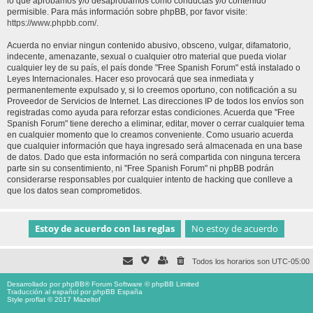
lo que aprobamos y/o desaprobamos como conductas y/o contenido
permisible. Para más información sobre phpBB, por favor visite:
https://www.phpbb.com/
.
Acuerda no enviar ningun contenido abusivo, obsceno, vulgar, difamatorio,
indecente, amenazante, sexual o cualquier otro material que pueda violar
cualquier ley de su país, el país donde "Free Spanish Forum" está instalado o
Leyes Internacionales. Hacer eso provocará que sea inmediata y
permanentemente expulsado y, si lo creemos oportuno, con notificación a su
Proveedor de Servicios de Internet. Las direcciones IP de todos los envíos son
registradas como ayuda para reforzar estas condiciones. Acuerda que "Free
Spanish Forum" tiene derecho a eliminar, editar, mover o cerrar cualquier tema
en cualquier momento que lo creamos conveniente. Como usuario acuerda
que cualquier información que haya ingresado será almacenada en una base
de datos. Dado que esta información no será compartida con ninguna tercera
parte sin su consentimiento, ni "Free Spanish Forum" ni phpBB podrán
considerarse responsables por cualquier intento de hacking que conlleve a
que los datos sean comprometidos.
Todos los horarios son
UTC-05:00
Desarrollado por
phpBB
® Forum Software © phpBB Limited
Traducción al español por
phpBB España
Style proflat © 2017
Mazeltof