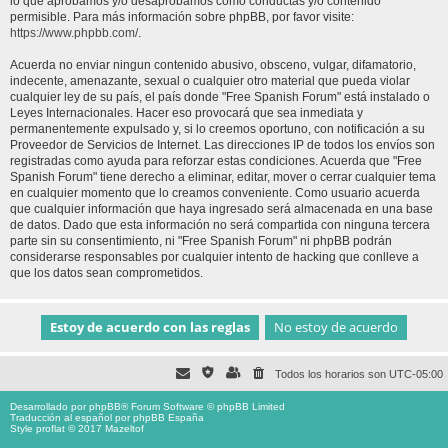
lo que aprobamos y/o desaprobamos como conductas y/o contenido
permisible. Para más información sobre phpBB, por favor visite:
https://www.phpbb.com/
.
Acuerda no enviar ningun contenido abusivo, obsceno, vulgar, difamatorio,
indecente, amenazante, sexual o cualquier otro material que pueda violar
cualquier ley de su país, el país donde "Free Spanish Forum" está instalado o
Leyes Internacionales. Hacer eso provocará que sea inmediata y
permanentemente expulsado y, si lo creemos oportuno, con notificación a su
Proveedor de Servicios de Internet. Las direcciones IP de todos los envíos son
registradas como ayuda para reforzar estas condiciones. Acuerda que "Free
Spanish Forum" tiene derecho a eliminar, editar, mover o cerrar cualquier tema
en cualquier momento que lo creamos conveniente. Como usuario acuerda
que cualquier información que haya ingresado será almacenada en una base
de datos. Dado que esta información no será compartida con ninguna tercera
parte sin su consentimiento, ni "Free Spanish Forum" ni phpBB podrán
considerarse responsables por cualquier intento de hacking que conlleve a
que los datos sean comprometidos.
Todos los horarios son
UTC-05:00
Desarrollado por
phpBB
® Forum Software © phpBB Limited
Traducción al español por
phpBB España
Style proflat © 2017
Mazeltof