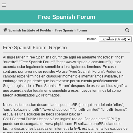
Free Spanish Forum
B
Spanish Institute of Puebla
Free Spanish Forum
u
Idioma:
s
Free Spanish Forum -Registro
c
Al ingresar en "Free Spanish Forum" (de aquí en adelante "nosotros", "nos",
a
"nuestro", "Free Spanish Forum", "https://www.sipuebla.com/forum"), usted
r
acuerda estar legalmente sometido a los siguientes términos. En caso
contrario por favor no se registre y/o use "Free Spanish Forum". Podemos
cambiar estos términos en cualquier momento e intentaríamos avisarle, sin
embargo sería prudente que los revisase por su cuenta periódicamente.
Seguir registrado a "Free Spanish Forum" después de esos cambios significa
que acuerda estar legalmente sometido a esos nuevos términos tal como
fueron actualizados y/o reformados.
Nuestros foros están desarrollados por phpBB (de aquí en adelante "ellos",
"sus", "software phpBB", "www.phpbb.com", "phpBB Limited", "phpBB Teams")
el cual es una solución de foros liberada bajo la “
GNU General Public License v2 en Ingles
” (de aquí en adelante "GPL") y
puede ser descargada de
www.phpbb.com
. El software phpBB solamente
facilita discusiones basadas en Internet y la GPL estrictamente los excluye de