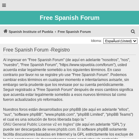
Free Spanish Forum
B
Spanish Institute of Puebla
Free Spanish Forum
u
Idioma:
s
Free Spanish Forum -Registro
c
Al ingresar en "Free Spanish Forum" (de aquí en adelante "nosotros", "nos",
a
"nuestro", "Free Spanish Forum", "https://www.sipuebla.com/forum"), usted
r
acuerda estar legalmente sometido a los siguientes términos. En caso
contrario por favor no se registre y/o use "Free Spanish Forum". Podemos
cambiar estos términos en cualquier momento e intentaríamos avisarle, sin
embargo sería prudente que los revisase por su cuenta periódicamente.
Seguir registrado a "Free Spanish Forum" después de esos cambios significa
que acuerda estar legalmente sometido a esos nuevos términos tal como
fueron actualizados y/o reformados.
Nuestros foros están desarrollados por phpBB (de aquí en adelante "ellos",
"sus", "software phpBB", "www.phpbb.com", "phpBB Limited", "phpBB Teams")
el cual es una solución de foros liberada bajo la “
GNU General Public License v2 en Ingles
” (de aquí en adelante "GPL") y
puede ser descargada de
www.phpbb.com
. El software phpBB solamente
facilita discusiones basadas en Internet y la GPL estrictamente los excluye de