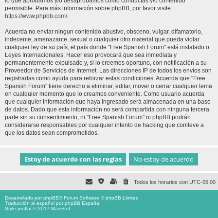
lo que aprobamos y/o desaprobamos como conductas y/o contenido
permisible. Para más información sobre phpBB, por favor visite:
https://www.phpbb.com/
.
Acuerda no enviar ningun contenido abusivo, obsceno, vulgar, difamatorio,
indecente, amenazante, sexual o cualquier otro material que pueda violar
cualquier ley de su país, el país donde "Free Spanish Forum" está instalado o
Leyes Internacionales. Hacer eso provocará que sea inmediata y
permanentemente expulsado y, si lo creemos oportuno, con notificación a su
Proveedor de Servicios de Internet. Las direcciones IP de todos los envíos son
registradas como ayuda para reforzar estas condiciones. Acuerda que "Free
Spanish Forum" tiene derecho a eliminar, editar, mover o cerrar cualquier tema
en cualquier momento que lo creamos conveniente. Como usuario acuerda
que cualquier información que haya ingresado será almacenada en una base
de datos. Dado que esta información no será compartida con ninguna tercera
parte sin su consentimiento, ni "Free Spanish Forum" ni phpBB podrán
considerarse responsables por cualquier intento de hacking que conlleve a
que los datos sean comprometidos.
Todos los horarios son
UTC-05:00
Desarrollado por
phpBB
® Forum Software © phpBB Limited
Traducción al español por
phpBB España
Style proflat © 2017
Mazeltof