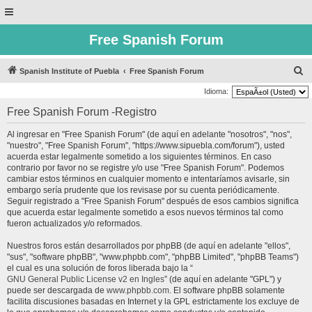
Free Spanish Forum
B
Spanish Institute of Puebla
Free Spanish Forum
u
Idioma:
s
Free Spanish Forum -Registro
c
Al ingresar en "Free Spanish Forum" (de aquí en adelante "nosotros", "nos",
a
"nuestro", "Free Spanish Forum", "https://www.sipuebla.com/forum"), usted
r
acuerda estar legalmente sometido a los siguientes términos. En caso
contrario por favor no se registre y/o use "Free Spanish Forum". Podemos
cambiar estos términos en cualquier momento e intentaríamos avisarle, sin
embargo sería prudente que los revisase por su cuenta periódicamente.
Seguir registrado a "Free Spanish Forum" después de esos cambios significa
que acuerda estar legalmente sometido a esos nuevos términos tal como
fueron actualizados y/o reformados.
Nuestros foros están desarrollados por phpBB (de aquí en adelante "ellos",
"sus", "software phpBB", "www.phpbb.com", "phpBB Limited", "phpBB Teams")
el cual es una solución de foros liberada bajo la “
GNU General Public License v2 en Ingles
” (de aquí en adelante "GPL") y
puede ser descargada de
www.phpbb.com
. El software phpBB solamente
facilita discusiones basadas en Internet y la GPL estrictamente los excluye de