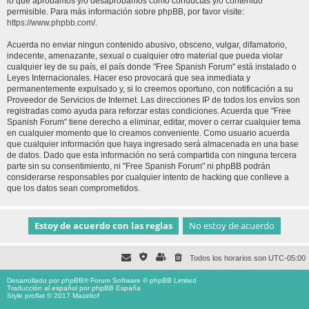
lo que aprobamos y/o desaprobamos como conductas y/o contenido
permisible. Para más información sobre phpBB, por favor visite:
https://www.phpbb.com/
.
Acuerda no enviar ningun contenido abusivo, obsceno, vulgar, difamatorio,
indecente, amenazante, sexual o cualquier otro material que pueda violar
cualquier ley de su país, el país donde "Free Spanish Forum" está instalado o
Leyes Internacionales. Hacer eso provocará que sea inmediata y
permanentemente expulsado y, si lo creemos oportuno, con notificación a su
Proveedor de Servicios de Internet. Las direcciones IP de todos los envíos son
registradas como ayuda para reforzar estas condiciones. Acuerda que "Free
Spanish Forum" tiene derecho a eliminar, editar, mover o cerrar cualquier tema
en cualquier momento que lo creamos conveniente. Como usuario acuerda
que cualquier información que haya ingresado será almacenada en una base
de datos. Dado que esta información no será compartida con ninguna tercera
parte sin su consentimiento, ni "Free Spanish Forum" ni phpBB podrán
considerarse responsables por cualquier intento de hacking que conlleve a
que los datos sean comprometidos.
Todos los horarios son
UTC-05:00
Desarrollado por
phpBB
® Forum Software © phpBB Limited
Traducción al español por
phpBB España
Style proflat © 2017
Mazeltof