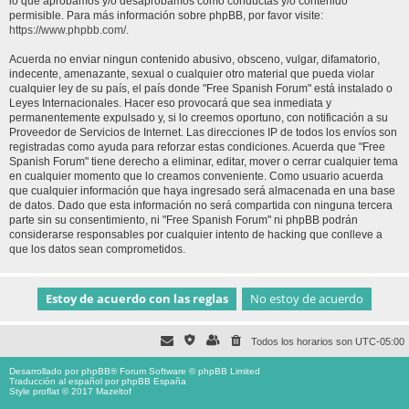
lo que aprobamos y/o desaprobamos como conductas y/o contenido
permisible. Para más información sobre phpBB, por favor visite:
https://www.phpbb.com/
.
Acuerda no enviar ningun contenido abusivo, obsceno, vulgar, difamatorio,
indecente, amenazante, sexual o cualquier otro material que pueda violar
cualquier ley de su país, el país donde "Free Spanish Forum" está instalado o
Leyes Internacionales. Hacer eso provocará que sea inmediata y
permanentemente expulsado y, si lo creemos oportuno, con notificación a su
Proveedor de Servicios de Internet. Las direcciones IP de todos los envíos son
registradas como ayuda para reforzar estas condiciones. Acuerda que "Free
Spanish Forum" tiene derecho a eliminar, editar, mover o cerrar cualquier tema
en cualquier momento que lo creamos conveniente. Como usuario acuerda
que cualquier información que haya ingresado será almacenada en una base
de datos. Dado que esta información no será compartida con ninguna tercera
parte sin su consentimiento, ni "Free Spanish Forum" ni phpBB podrán
considerarse responsables por cualquier intento de hacking que conlleve a
que los datos sean comprometidos.
Todos los horarios son
UTC-05:00
Desarrollado por
phpBB
® Forum Software © phpBB Limited
Traducción al español por
phpBB España
Style proflat © 2017
Mazeltof