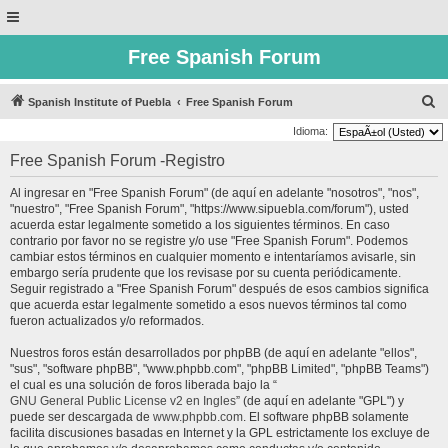
Free Spanish Forum
B
Spanish Institute of Puebla
Free Spanish Forum
u
Idioma:
s
Free Spanish Forum -Registro
c
Al ingresar en "Free Spanish Forum" (de aquí en adelante "nosotros", "nos",
a
"nuestro", "Free Spanish Forum", "https://www.sipuebla.com/forum"), usted
r
acuerda estar legalmente sometido a los siguientes términos. En caso
contrario por favor no se registre y/o use "Free Spanish Forum". Podemos
cambiar estos términos en cualquier momento e intentaríamos avisarle, sin
embargo sería prudente que los revisase por su cuenta periódicamente.
Seguir registrado a "Free Spanish Forum" después de esos cambios significa
que acuerda estar legalmente sometido a esos nuevos términos tal como
fueron actualizados y/o reformados.
Nuestros foros están desarrollados por phpBB (de aquí en adelante "ellos",
"sus", "software phpBB", "www.phpbb.com", "phpBB Limited", "phpBB Teams")
el cual es una solución de foros liberada bajo la “
GNU General Public License v2 en Ingles
” (de aquí en adelante "GPL") y
puede ser descargada de
www.phpbb.com
. El software phpBB solamente
facilita discusiones basadas en Internet y la GPL estrictamente los excluye de