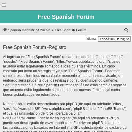
Free Spanish Forum
B
Spanish Institute of Puebla
Free Spanish Forum
u
Idioma:
s
Free Spanish Forum -Registro
c
Al ingresar en "Free Spanish Forum" (de aquí en adelante "nosotros", "nos",
a
"nuestro", "Free Spanish Forum", "https://www.sipuebla.com/forum"), usted
r
acuerda estar legalmente sometido a los siguientes términos. En caso
contrario por favor no se registre y/o use "Free Spanish Forum". Podemos
cambiar estos términos en cualquier momento e intentaríamos avisarle, sin
embargo sería prudente que los revisase por su cuenta periódicamente.
Seguir registrado a "Free Spanish Forum" después de esos cambios significa
que acuerda estar legalmente sometido a esos nuevos términos tal como
fueron actualizados y/o reformados.
Nuestros foros están desarrollados por phpBB (de aquí en adelante "ellos",
"sus", "software phpBB", "www.phpbb.com", "phpBB Limited", "phpBB Teams")
el cual es una solución de foros liberada bajo la “
GNU General Public License v2 en Ingles
” (de aquí en adelante "GPL") y
puede ser descargada de
www.phpbb.com
. El software phpBB solamente
facilita discusiones basadas en Internet y la GPL estrictamente los excluye de