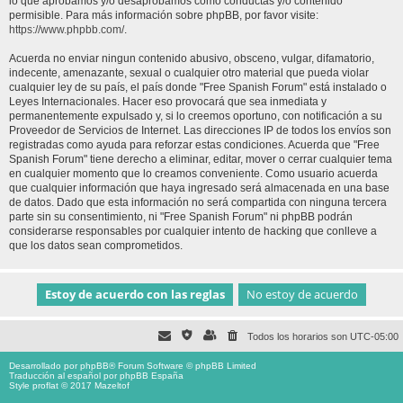
lo que aprobamos y/o desaprobamos como conductas y/o contenido
permisible. Para más información sobre phpBB, por favor visite:
https://www.phpbb.com/
.
Acuerda no enviar ningun contenido abusivo, obsceno, vulgar, difamatorio,
indecente, amenazante, sexual o cualquier otro material que pueda violar
cualquier ley de su país, el país donde "Free Spanish Forum" está instalado o
Leyes Internacionales. Hacer eso provocará que sea inmediata y
permanentemente expulsado y, si lo creemos oportuno, con notificación a su
Proveedor de Servicios de Internet. Las direcciones IP de todos los envíos son
registradas como ayuda para reforzar estas condiciones. Acuerda que "Free
Spanish Forum" tiene derecho a eliminar, editar, mover o cerrar cualquier tema
en cualquier momento que lo creamos conveniente. Como usuario acuerda
que cualquier información que haya ingresado será almacenada en una base
de datos. Dado que esta información no será compartida con ninguna tercera
parte sin su consentimiento, ni "Free Spanish Forum" ni phpBB podrán
considerarse responsables por cualquier intento de hacking que conlleve a
que los datos sean comprometidos.
Todos los horarios son
UTC-05:00
Desarrollado por
phpBB
® Forum Software © phpBB Limited
Traducción al español por
phpBB España
Style proflat © 2017
Mazeltof