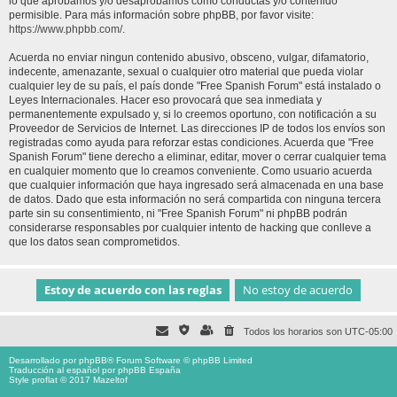
lo que aprobamos y/o desaprobamos como conductas y/o contenido
permisible. Para más información sobre phpBB, por favor visite:
https://www.phpbb.com/
.
Acuerda no enviar ningun contenido abusivo, obsceno, vulgar, difamatorio,
indecente, amenazante, sexual o cualquier otro material que pueda violar
cualquier ley de su país, el país donde "Free Spanish Forum" está instalado o
Leyes Internacionales. Hacer eso provocará que sea inmediata y
permanentemente expulsado y, si lo creemos oportuno, con notificación a su
Proveedor de Servicios de Internet. Las direcciones IP de todos los envíos son
registradas como ayuda para reforzar estas condiciones. Acuerda que "Free
Spanish Forum" tiene derecho a eliminar, editar, mover o cerrar cualquier tema
en cualquier momento que lo creamos conveniente. Como usuario acuerda
que cualquier información que haya ingresado será almacenada en una base
de datos. Dado que esta información no será compartida con ninguna tercera
parte sin su consentimiento, ni "Free Spanish Forum" ni phpBB podrán
considerarse responsables por cualquier intento de hacking que conlleve a
que los datos sean comprometidos.
Todos los horarios son
UTC-05:00
Desarrollado por
phpBB
® Forum Software © phpBB Limited
Traducción al español por
phpBB España
Style proflat © 2017
Mazeltof