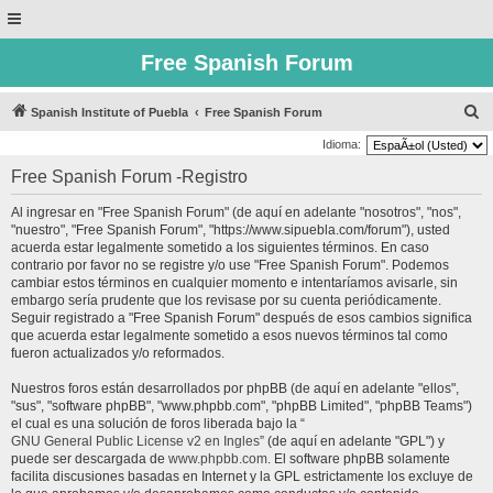
Free Spanish Forum
B
Spanish Institute of Puebla
Free Spanish Forum
u
Idioma:
s
Free Spanish Forum -Registro
c
Al ingresar en "Free Spanish Forum" (de aquí en adelante "nosotros", "nos",
a
"nuestro", "Free Spanish Forum", "https://www.sipuebla.com/forum"), usted
r
acuerda estar legalmente sometido a los siguientes términos. En caso
contrario por favor no se registre y/o use "Free Spanish Forum". Podemos
cambiar estos términos en cualquier momento e intentaríamos avisarle, sin
embargo sería prudente que los revisase por su cuenta periódicamente.
Seguir registrado a "Free Spanish Forum" después de esos cambios significa
que acuerda estar legalmente sometido a esos nuevos términos tal como
fueron actualizados y/o reformados.
Nuestros foros están desarrollados por phpBB (de aquí en adelante "ellos",
"sus", "software phpBB", "www.phpbb.com", "phpBB Limited", "phpBB Teams")
el cual es una solución de foros liberada bajo la “
GNU General Public License v2 en Ingles
” (de aquí en adelante "GPL") y
puede ser descargada de
www.phpbb.com
. El software phpBB solamente
facilita discusiones basadas en Internet y la GPL estrictamente los excluye de