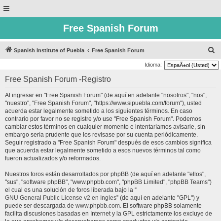
Free Spanish Forum
B
Spanish Institute of Puebla
Free Spanish Forum
u
Idioma:
s
Free Spanish Forum -Registro
c
Al ingresar en "Free Spanish Forum" (de aquí en adelante "nosotros", "nos",
a
"nuestro", "Free Spanish Forum", "https://www.sipuebla.com/forum"), usted
r
acuerda estar legalmente sometido a los siguientes términos. En caso
contrario por favor no se registre y/o use "Free Spanish Forum". Podemos
cambiar estos términos en cualquier momento e intentaríamos avisarle, sin
embargo sería prudente que los revisase por su cuenta periódicamente.
Seguir registrado a "Free Spanish Forum" después de esos cambios significa
que acuerda estar legalmente sometido a esos nuevos términos tal como
fueron actualizados y/o reformados.
Nuestros foros están desarrollados por phpBB (de aquí en adelante "ellos",
"sus", "software phpBB", "www.phpbb.com", "phpBB Limited", "phpBB Teams")
el cual es una solución de foros liberada bajo la “
GNU General Public License v2 en Ingles
” (de aquí en adelante "GPL") y
puede ser descargada de
www.phpbb.com
. El software phpBB solamente
facilita discusiones basadas en Internet y la GPL estrictamente los excluye de