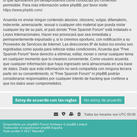
lo que aprobamos y/o desaprobamos como conductas y/o contenido
permisible. Para más información sobre phpBB, por favor visite:
https://www.phpbb.com/
.
Acuerda no enviar ningun contenido abusivo, obsceno, vulgar, difamatorio,
indecente, amenazante, sexual o cualquier otro material que pueda violar
cualquier ley de su país, el país donde "Free Spanish Forum" está instalado o
Leyes Internacionales. Hacer eso provocará que sea inmediata y
permanentemente expulsado y, si lo creemos oportuno, con notificación a su
Proveedor de Servicios de Internet. Las direcciones IP de todos los envíos son
registradas como ayuda para reforzar estas condiciones. Acuerda que "Free
Spanish Forum" tiene derecho a eliminar, editar, mover o cerrar cualquier tema
en cualquier momento que lo creamos conveniente. Como usuario acuerda
que cualquier información que haya ingresado será almacenada en una base
de datos. Dado que esta información no será compartida con ninguna tercera
parte sin su consentimiento, ni "Free Spanish Forum" ni phpBB podrán
considerarse responsables por cualquier intento de hacking que conlleve a
que los datos sean comprometidos.
Todos los horarios son
UTC-05:00
Desarrollado por
phpBB
® Forum Software © phpBB Limited
Traducción al español por
phpBB España
Style proflat © 2017
Mazeltof