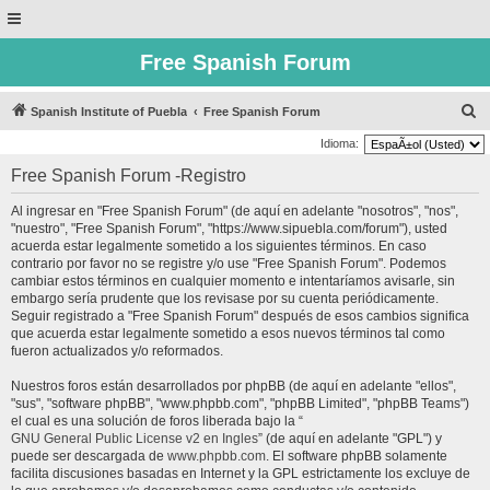
Free Spanish Forum
B
Spanish Institute of Puebla
Free Spanish Forum
u
Idioma:
s
Free Spanish Forum -Registro
c
Al ingresar en "Free Spanish Forum" (de aquí en adelante "nosotros", "nos",
a
"nuestro", "Free Spanish Forum", "https://www.sipuebla.com/forum"), usted
r
acuerda estar legalmente sometido a los siguientes términos. En caso
contrario por favor no se registre y/o use "Free Spanish Forum". Podemos
cambiar estos términos en cualquier momento e intentaríamos avisarle, sin
embargo sería prudente que los revisase por su cuenta periódicamente.
Seguir registrado a "Free Spanish Forum" después de esos cambios significa
que acuerda estar legalmente sometido a esos nuevos términos tal como
fueron actualizados y/o reformados.
Nuestros foros están desarrollados por phpBB (de aquí en adelante "ellos",
"sus", "software phpBB", "www.phpbb.com", "phpBB Limited", "phpBB Teams")
el cual es una solución de foros liberada bajo la “
GNU General Public License v2 en Ingles
” (de aquí en adelante "GPL") y
puede ser descargada de
www.phpbb.com
. El software phpBB solamente
facilita discusiones basadas en Internet y la GPL estrictamente los excluye de