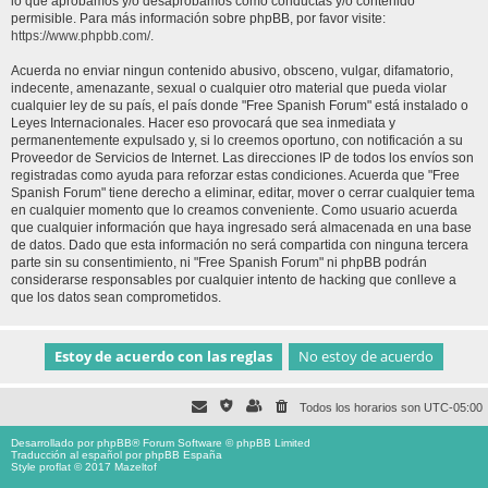
lo que aprobamos y/o desaprobamos como conductas y/o contenido
permisible. Para más información sobre phpBB, por favor visite:
https://www.phpbb.com/
.
Acuerda no enviar ningun contenido abusivo, obsceno, vulgar, difamatorio,
indecente, amenazante, sexual o cualquier otro material que pueda violar
cualquier ley de su país, el país donde "Free Spanish Forum" está instalado o
Leyes Internacionales. Hacer eso provocará que sea inmediata y
permanentemente expulsado y, si lo creemos oportuno, con notificación a su
Proveedor de Servicios de Internet. Las direcciones IP de todos los envíos son
registradas como ayuda para reforzar estas condiciones. Acuerda que "Free
Spanish Forum" tiene derecho a eliminar, editar, mover o cerrar cualquier tema
en cualquier momento que lo creamos conveniente. Como usuario acuerda
que cualquier información que haya ingresado será almacenada en una base
de datos. Dado que esta información no será compartida con ninguna tercera
parte sin su consentimiento, ni "Free Spanish Forum" ni phpBB podrán
considerarse responsables por cualquier intento de hacking que conlleve a
que los datos sean comprometidos.
Todos los horarios son
UTC-05:00
Desarrollado por
phpBB
® Forum Software © phpBB Limited
Traducción al español por
phpBB España
Style proflat © 2017
Mazeltof